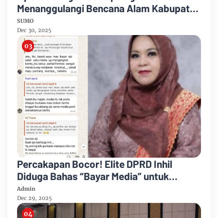
Menanggulangi Bencana Alam Kabupaten
Bengkalis
SUMO
Dec 30, 2025
Percakapan Bocor! Elite DPRD Inhil
Diduga Bahas “Bayar Media” untuk
Dukung Kebijakan
Admin
Dec 29, 2025