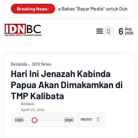
hil Diduga Bahas “Bayar Media” untuk Dukung Kebijakan
Bupa
Breaking News:
6
Aug
2026
Beranda
IDN News
Hari Ini Jenazah Kabinda
Papua Akan Dimakamkan di
TMP Kalibata
Redaksi
April 27, 2021
PRINT
12px
30px