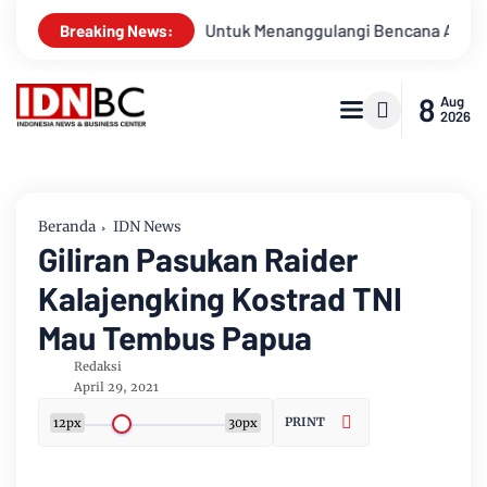
apsiagaan Untuk Menanggulangi Bencana Alam Kabupaten Bengk
Breaking News:
8
Aug
2026
Beranda
IDN News
Giliran Pasukan Raider
Kalajengking Kostrad TNI
Mau Tembus Papua
Redaksi
April 29, 2021
PRINT
12px
30px