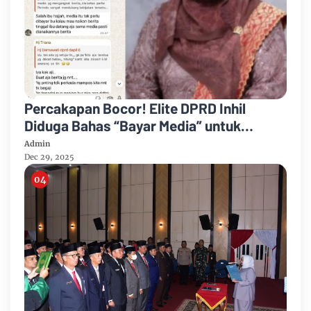
Percakapan Bocor! Elite DPRD Inhil
Diduga Bahas “Bayar Media” untuk
Dukung Kebijakan
Admin
Dec 29, 2025