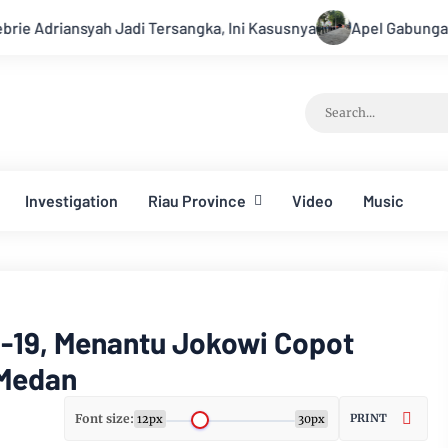
i Tersangka, Ini Kasusnya
Apel Gabungan Kesiapsiagaan Un
Investigation
Riau Province
Video
Music
-19, Menantu Jokowi Copot
 Medan
Font size:
PRINT
12px
30px