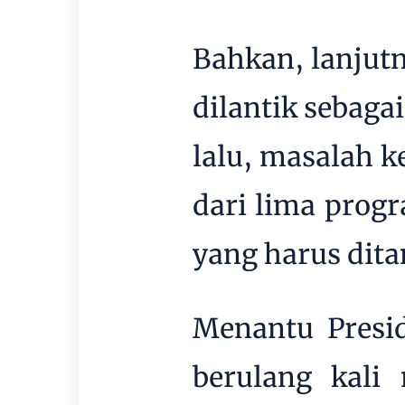
Bahkan, lanjutn
dilantik sebaga
lalu, masalah k
dari lima prog
yang harus dita
Menantu Presi
berulang kali