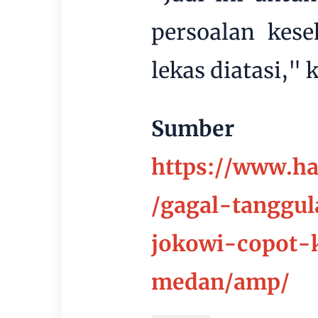
persoalan kes
lekas diatasi," 
Sumber
https://www.ha
/gagal-tanggu
jokowi-copot-
medan/amp/