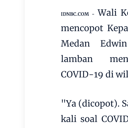
Wali K
IDNBC.COM -
mencopot Kepa
Medan Edwin 
lamban mena
COVID-19 di wi
"Ya (dicopot). 
kali soal COVI