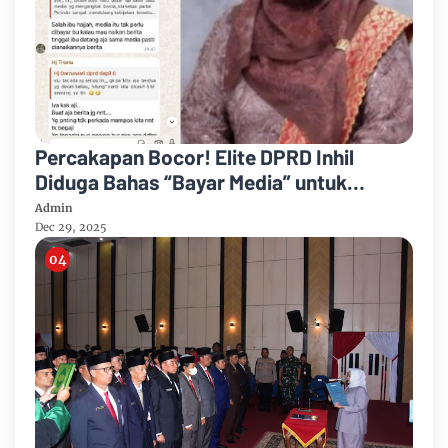
Percakapan Bocor! Elite DPRD Inhil
Diduga Bahas “Bayar Media” untuk
Dukung Kebijakan
Admin
Dec 29, 2025