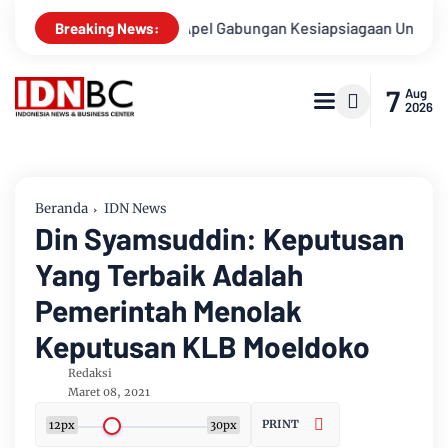
usnya
Apel Gabungan Kesiapsiagaan Untuk Menanggulangi B
Breaking News:
7
Aug
2026
Beranda
IDN News
Din Syamsuddin: Keputusan
Yang Terbaik Adalah
Pemerintah Menolak
Keputusan KLB Moeldoko
Redaksi
Maret 08, 2021
PRINT
12px
30px