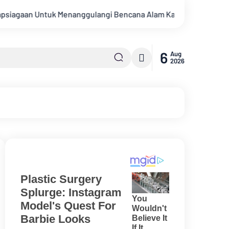
enanggulangi Bencana Alam Kabupaten Bengkalis
Percakapa
6
Aug
2026