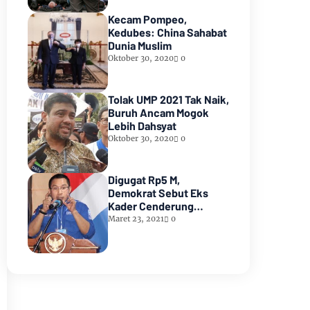
Kecam Pompeo,
Kedubes: China Sahabat
Dunia Muslim
Oktober 30, 2020
0
Tolak UMP 2021 Tak Naik,
Buruh Ancam Mogok
Lebih Dahsyat
Oktober 30, 2020
0
Digugat Rp5 M,
Demokrat Sebut Eks
Kader Cenderung
Membangkang
Maret 23, 2021
0