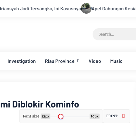
angka, Ini Kasusnya
Apel Gabungan Kesiapsiagaan Untuk M
Investigation
Riau Province
Video
Music
mi Diblokir Kominfo
Font size:
PRINT
12px
30px