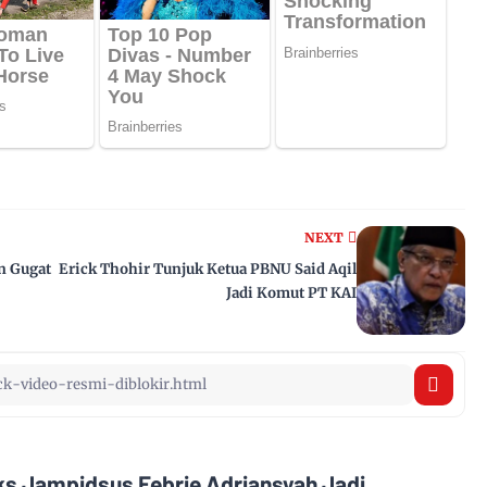
NEXT
en Gugat
Erick Thohir Tunjuk Ketua PBNU Said Aqil
Jadi Komut PT KAI
Eks Jampidsus Febrie Adriansyah Jadi