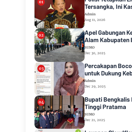
Tersangka, Ini K
Admin
Aug 11, 2026
Apel Gabungan K
Alam Kabupaten 
SUMO
Dec 30, 2025
Percakapan Bocor
untuk Dukung Keb
Admin
Dec 29, 2025
Bupati Bengkalis
Tinggi Pratama
SUMO
Dec 21, 2025