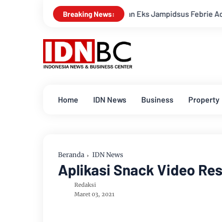
Polisi Tetapkan Eks Jampidsus Febrie Adriansyah Jadi Ters
Breaking News:
Home
IDN News
Business
Property
Beranda
IDN News
Aplikasi Snack Video Res
Redaksi
Maret 03, 2021