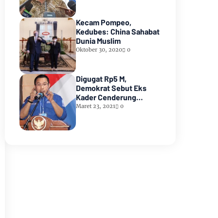
Kecam Pompeo,
Kedubes: China Sahabat
Dunia Muslim
Oktober 30, 2020
0
Digugat Rp5 M,
Demokrat Sebut Eks
Kader Cenderung
Membangkang
Maret 23, 2021
0