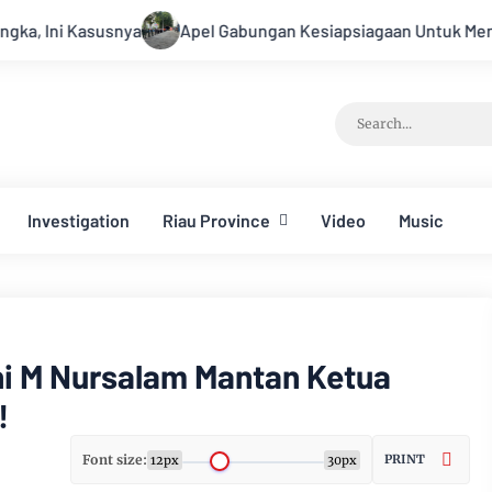
Apel Gabungan Kesiapsiagaan Untuk Menanggulangi Bencan
Investigation
Riau Province
Video
Music
ni M Nursalam Mantan Ketua
!
Font size:
PRINT
12px
30px