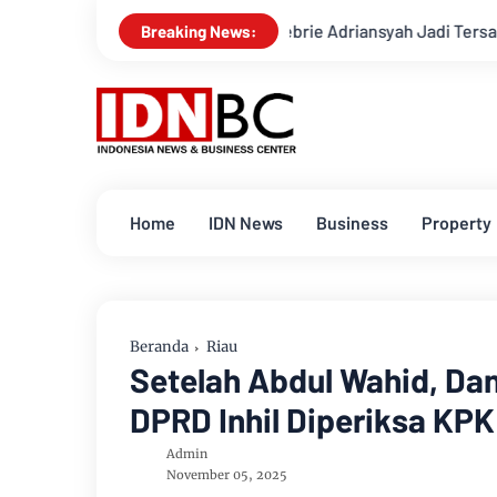
 Eks Jampidsus Febrie Adriansyah Jadi Tersangka, Ini Kasusnya
Breaking News:
Home
IDN News
Business
Property
Beranda
Riau
Setelah Abdul Wahid, Da
DPRD Inhil Diperiksa KPK
Admin
November 05, 2025