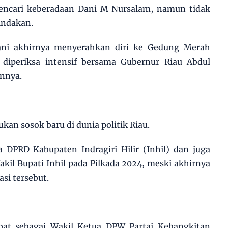
ncari keberadaan Dani M Nursalam, namun tidak
indakan.
ni akhirnya menyerahkan diri ke Gedung Merah
diperiksa intensif bersama Gubernur Riau Abdul
innya.
kan sosok baru di dunia politik Riau.
DPRD Kabupaten Indragiri Hilir (Inhil) dan juga
kil Bupati Inhil pada Pilkada 2024, meski akhirnya
si tersebut.
abat sebagai Wakil Ketua DPW Partai Kebangkitan