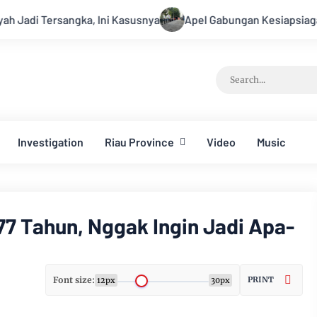
, Ini Kasusnya
Apel Gabungan Kesiapsiagaan Untuk Menang
Investigation
Riau Province
Video
Music
77 Tahun, Nggak Ingin Jadi Apa-
Font size:
PRINT
12px
30px