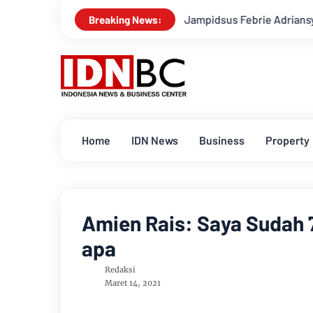
Polisi Tetapkan Eks Jampidsus Febrie Adriansyah Jadi Tersangka
Breaking News:
Home
IDN News
Business
Property
Amien Rais: Saya Sudah 
apa
Redaksi
Maret 14, 2021