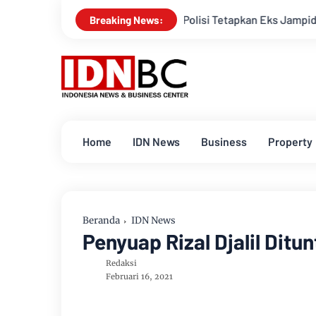
Polisi Tetapkan Eks Jampidsus Febrie Adriansya
Breaking News:
Home
IDN News
Business
Property
Beranda
IDN News
Penyuap Rizal Djalil Ditu
Redaksi
Februari 16, 2021