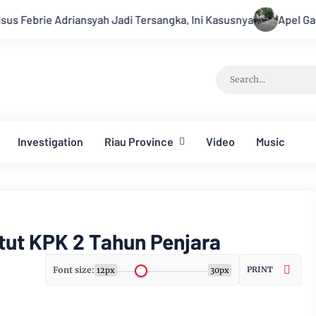
h Jadi Tersangka, Ini Kasusnya
Apel Gabungan Kesiapsiaga
Investigation
Riau Province
Video
Music
ntut KPK 2 Tahun Penjara
Font size:
PRINT
12px
30px