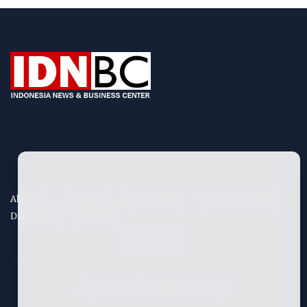
About Us
Contact Us
Privacy Policy
Term & Conditions
Disclaimers
Site Map
©
2026
IDNBC
- All Rights Reserved