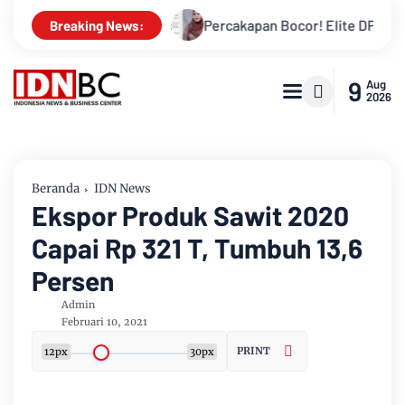
n Bengkalis
Percakapan Bocor! Elite DPRD Inhil Diduga Bah
Breaking News:
9
Aug
2026
Beranda
IDN News
Ekspor Produk Sawit 2020
Capai Rp 321 T, Tumbuh 13,6
Persen
Admin
Februari 10, 2021
PRINT
12px
30px