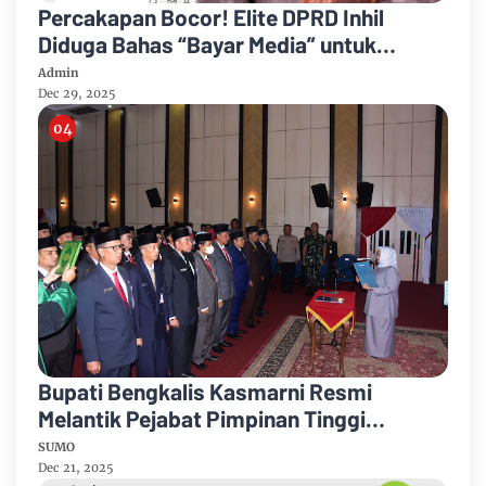
Percakapan Bocor! Elite DPRD Inhil
Diduga Bahas “Bayar Media” untuk
Dukung Kebijakan
Admin
Dec 29, 2025
Bupati Bengkalis Kasmarni Resmi
Melantik Pejabat Pimpinan Tinggi
Pratama
SUMO
Dec 21, 2025