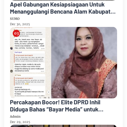
Apel Gabungan Kesiapsiagaan Untuk
Menanggulangi Bencana Alam Kabupaten
Bengkalis
SUMO
Dec 30, 2025
Percakapan Bocor! Elite DPRD Inhil
Diduga Bahas “Bayar Media” untuk
Dukung Kebijakan
Admin
Dec 29, 2025