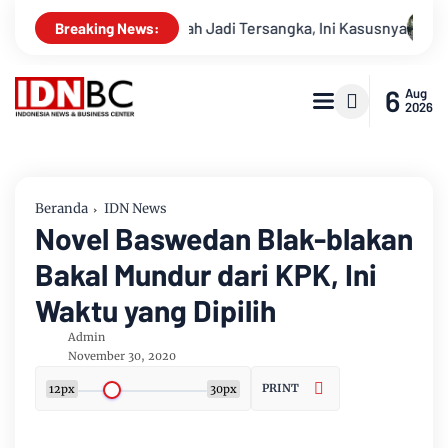
riansyah Jadi Tersangka, Ini Kasusnya
Apel Gabungan Kesia
Breaking News:
6
Aug
2026
Beranda
IDN News
Novel Baswedan Blak-blakan
Bakal Mundur dari KPK, Ini
Waktu yang Dipilih
Admin
November 30, 2020
PRINT
12px
30px