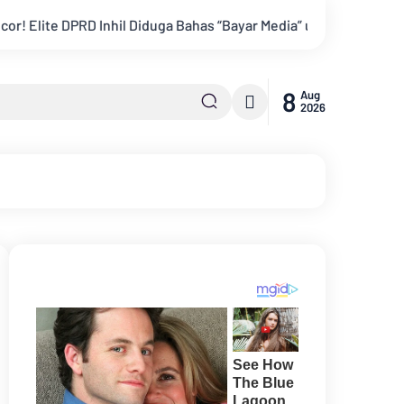
il Diduga Bahas “Bayar Media” untuk Dukung Kebijakan
Bupat
8
Aug
2026