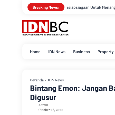
Apel Gabungan Kesiapsiagaan Untuk Menanggulangi Bencana A
Breaking News:
Home
IDN News
Business
Property
Beranda
IDN News
Bintang Emon: Jangan B
Digusur
Admin
Oktober 26, 2020