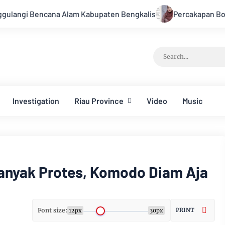
lam Kabupaten Bengkalis
Percakapan Bocor! Elite DPRD Inh
Investigation
Riau Province
Video
Music
anyak Protes, Komodo Diam Aja
Font size:
PRINT
12px
30px