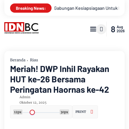
a
Apel Gabungan Kesiapsiagaan Untuk Menanggulangi Benc
Breaking News:
8
Aug
2026
Beranda
Riau
Meriah! DWP Inhil Rayakan
HUT ke-26 Bersama
Peringatan Haornas ke-42
Admin
Oktober 12, 2025
PRINT
12px
30px