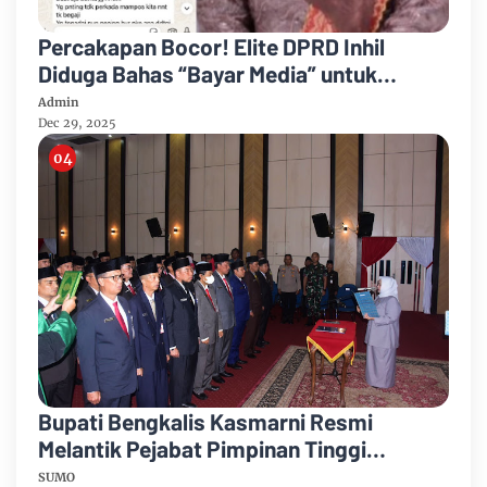
Percakapan Bocor! Elite DPRD Inhil
Diduga Bahas “Bayar Media” untuk
Dukung Kebijakan
Admin
Dec 29, 2025
Bupati Bengkalis Kasmarni Resmi
Melantik Pejabat Pimpinan Tinggi
Pratama
SUMO