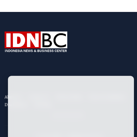
About Us
Contact Us
Privacy Policy
Term & Conditions
Disclaimers
Site Map
©
2026
IDNBC
- All Rights Reserved