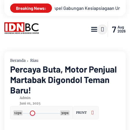
susnya
Apel Gabungan Kesiapsiagaan Untuk Menanggulangi 
Breaking News:
7
Aug
2026
Beranda
Riau
Percaya Buta, Motor Penjual
Martabak Digondol Teman
Baru!
Admin
Juni 01, 2025
PRINT
12px
30px