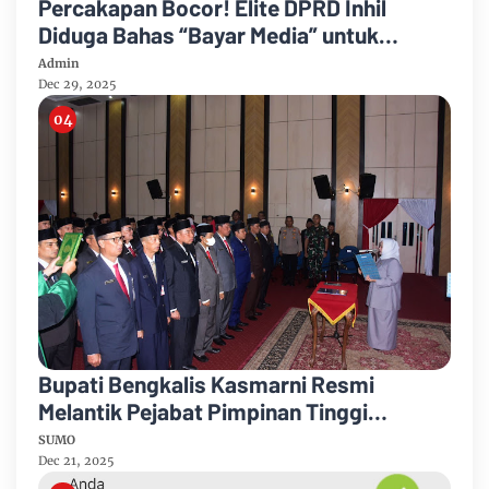
Percakapan Bocor! Elite DPRD Inhil
Diduga Bahas “Bayar Media” untuk
Dukung Kebijakan
Admin
Dec 29, 2025
Bupati Bengkalis Kasmarni Resmi
Melantik Pejabat Pimpinan Tinggi
Pratama
SUMO
Dec 21, 2025