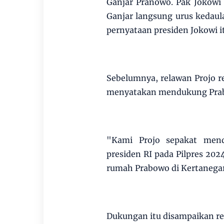
Ganjar Pranowo. Pak Jokowi l
Ganjar langsung urus kedaul
pernyataan presiden Jokowi it
Sebelumnya, relawan Projo r
menyatakan mendukung Prabo
"Kami Projo sepakat men
presiden RI pada Pilpres 20
rumah Prabowo di Kertanegara
Dukungan itu disampaikan r