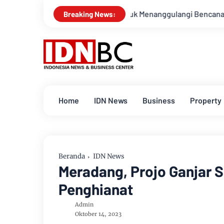
siapsiagaan Untuk Menanggulangi Bencana Alam Kabupaten Be
Breaking News:
Home
IDN News
Business
Property
Beranda
IDN News
Meradang, Projo Ganjar 
Penghianat
Admin
Oktober 14, 2023