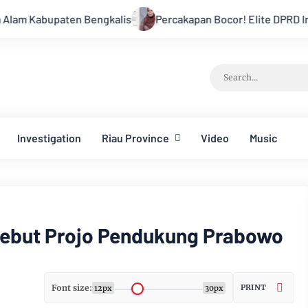
ngkalis
Percakapan Bocor! Elite DPRD Inhil Diduga Bahas “B
Investigation
Riau Province
Video
Music
Sebut Projo Pendukung Prabowo
Font size:
PRINT
12px
30px