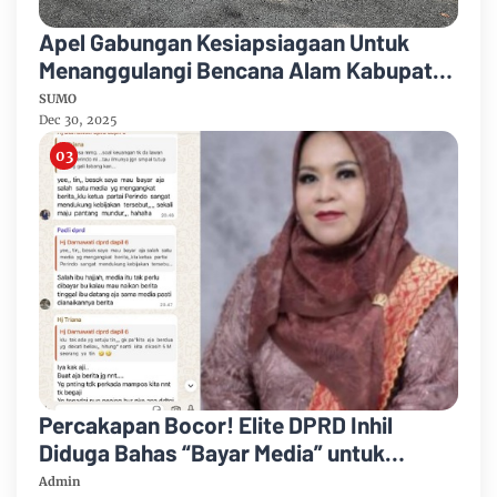
Apel Gabungan Kesiapsiagaan Untuk
Menanggulangi Bencana Alam Kabupaten
Bengkalis
SUMO
Dec 30, 2025
Percakapan Bocor! Elite DPRD Inhil
Diduga Bahas “Bayar Media” untuk
Dukung Kebijakan
Admin