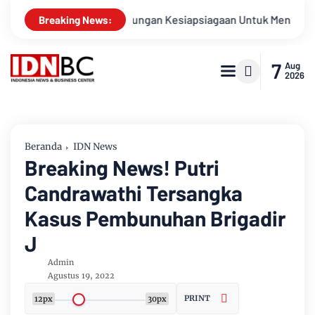
Apel Gabungan Kesiapsiagaan Untuk Menanggulangi Bencan
Breaking News:
7
Aug
2026
Beranda
IDN News
Breaking News! Putri
Candrawathi Tersangka
Kasus Pembunuhan Brigadir
J
Admin
Agustus 19, 2022
PRINT
12px
30px