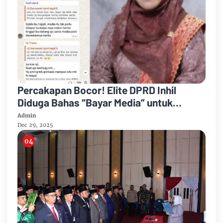
Percakapan Bocor! Elite DPRD Inhil
Diduga Bahas “Bayar Media” untuk
Dukung Kebijakan
Admin
Dec 29, 2025