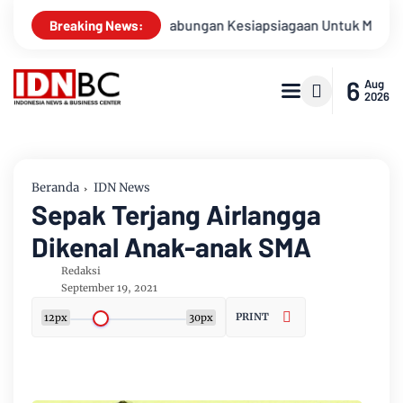
Apel Gabungan Kesiapsiagaan Untuk Menanggulangi Benca
Breaking News:
6
Aug
2026
Beranda
IDN News
Sepak Terjang Airlangga
Dikenal Anak-anak SMA
Redaksi
September 19, 2021
PRINT
12px
30px