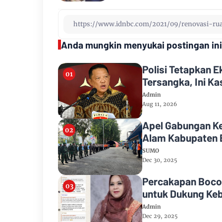
Anda mungkin menyukai postingan ini
Polisi Tetapkan 
Tersangka, Ini K
Admin
Aug 11, 2026
Apel Gabungan K
Alam Kabupaten 
SUMO
Dec 30, 2025
Percakapan Bocor
untuk Dukung Keb
Admin
Dec 29, 2025