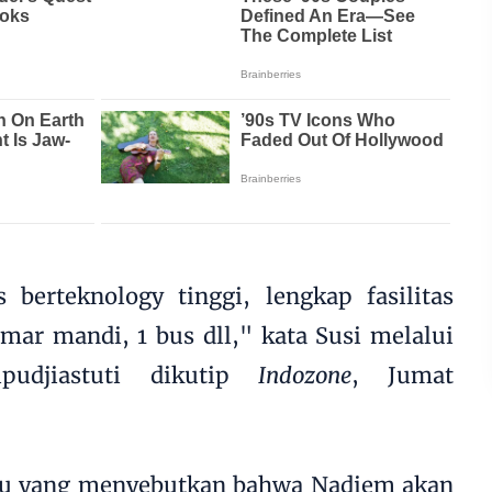
 berteknology tinggi, lengkap fasilitas
amar mandi, 1 bus dll," kata Susi melalui
udjiastuti dikutip
Indozone
, Jumat
su yang menyebutkan bahwa Nadiem akan