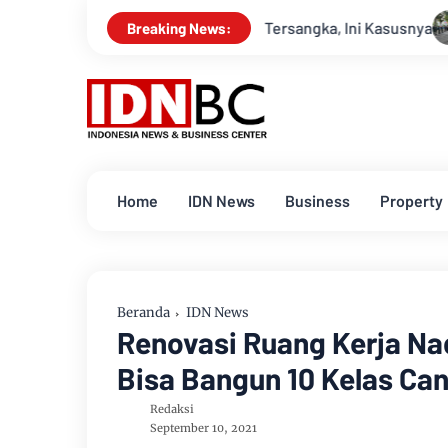
e Adriansyah Jadi Tersangka, Ini Kasusnya
Apel Gabungan K
Breaking News:
Home
IDN News
Business
Property
Beranda
IDN News
Renovasi Ruang Kerja Nad
Bisa Bangun 10 Kelas Ca
Redaksi
September 10, 2021