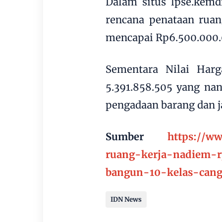
Dalam situs lpse.kemd
rencana penataan ruan
mencapai Rp6.500.000.
Sementara Nilai Harg
5.391.858.505 yang na
pengadaan barang dan j
Sumber
https://w
ruang-kerja-nadiem-rp
bangun-10-kelas-cang
IDN News