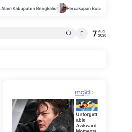
ngkalis
Percakapan Bocor! Elite DPRD Inhil Diduga Bahas “
7
Aug
2026