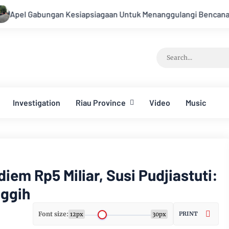
esiapsiagaan Untuk Menanggulangi Bencana Alam Kabupaten Be
Investigation
Riau Province
Video
Music
iem Rp5 Miliar, Susi Pudjiastuti:
nggih
Font size:
PRINT
12px
30px