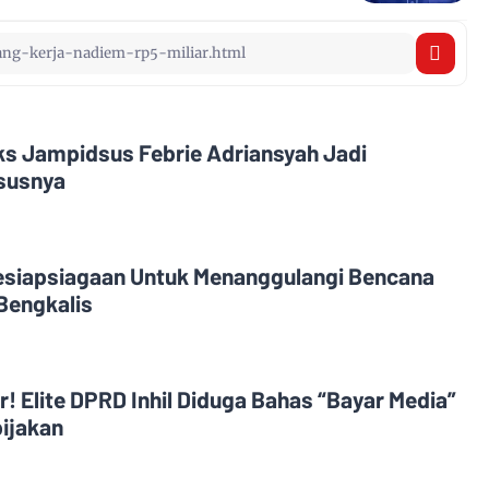
Eks Jampidsus Febrie Adriansyah Jadi
asusnya
esiapsiagaan Untuk Menanggulangi Bencana
Bengkalis
! Elite DPRD Inhil Diduga Bahas “Bayar Media”
ijakan