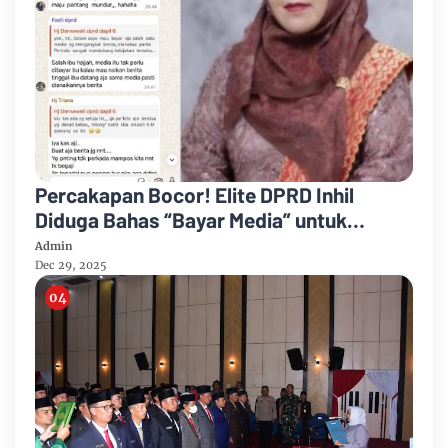
Percakapan Bocor! Elite DPRD Inhil
Diduga Bahas “Bayar Media” untuk
Dukung Kebijakan
Admin
Dec 29, 2025