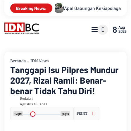
ni Kasusnya
Apel Gabungan Kesiapsiagaan Untuk Menanggul
Breaking News:
8
Aug
2026
Beranda
IDN News
Tanggapi Isu Pilpres Mundur
2027, Rizal Ramli: Benar-
benar Tidak Tahu Diri!
Redaksi
Agustus 18, 2021
PRINT
12px
30px