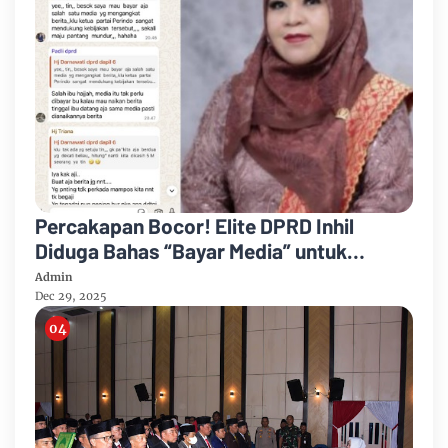
Percakapan Bocor! Elite DPRD Inhil
Diduga Bahas “Bayar Media” untuk
Dukung Kebijakan
Admin
Dec 29, 2025