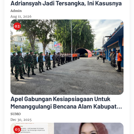
Adriansyah Jadi Tersangka, Ini Kasusnya
Admin
Aug 11, 2026
Apel Gabungan Kesiapsiagaan Untuk
Menanggulangi Bencana Alam Kabupaten
Bengkalis
SUMO
Dec 30, 2025