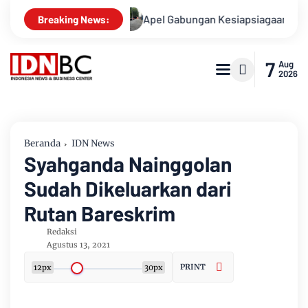
asusnya
Apel Gabungan Kesiapsiagaan Untuk Menanggulangi
Breaking News:
7
Aug
2026
Beranda
IDN News
Syahganda Nainggolan
Sudah Dikeluarkan dari
Rutan Bareskrim
Redaksi
Agustus 13, 2021
PRINT
12px
30px