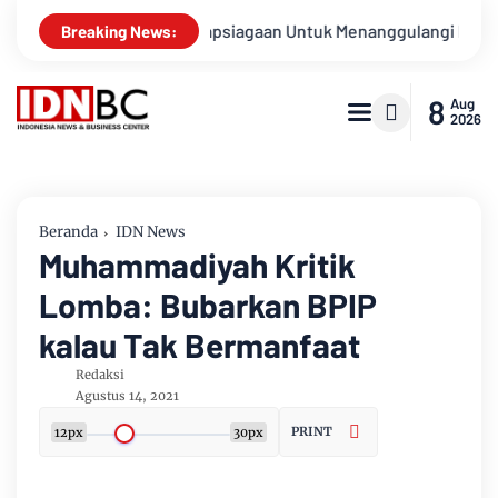
ungan Kesiapsiagaan Untuk Menanggulangi Bencana Alam Kabup
Breaking News:
8
Aug
2026
Beranda
IDN News
Muhammadiyah Kritik
Lomba: Bubarkan BPIP
kalau Tak Bermanfaat
Redaksi
Agustus 14, 2021
PRINT
12px
30px