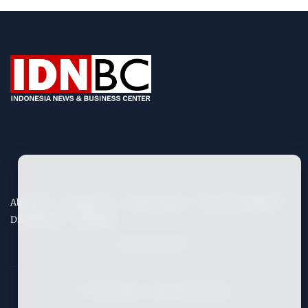
About Us
Contact Us
Privacy Policy
Term & Conditions
Disclaimers
Site Map
©
2026
IDNBC
- All Rights Reserved