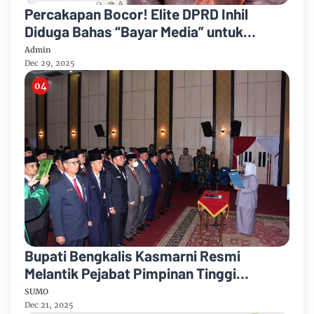
Percakapan Bocor! Elite DPRD Inhil
Diduga Bahas “Bayar Media” untuk
Dukung Kebijakan
Admin
Dec 29, 2025
Bupati Bengkalis Kasmarni Resmi
Melantik Pejabat Pimpinan Tinggi
Pratama
SUMO
Dec 21, 2025