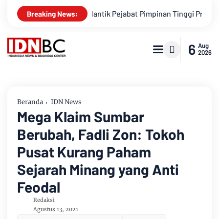
ni Resmi Melantik Pejabat Pimpinan Tinggi Pratama
Layanan
Breaking News:
6
Aug
2026
Beranda
IDN News
Mega Klaim Sumbar
Berubah, Fadli Zon: Tokoh
Pusat Kurang Paham
Sejarah Minang yang Anti
Feodal
Redaksi
Agustus 13, 2021