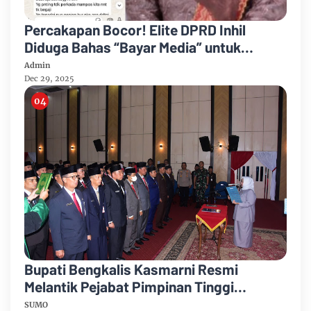
Percakapan Bocor! Elite DPRD Inhil
Diduga Bahas “Bayar Media” untuk
Dukung Kebijakan
Admin
Dec 29, 2025
Bupati Bengkalis Kasmarni Resmi
Melantik Pejabat Pimpinan Tinggi
Pratama
SUMO