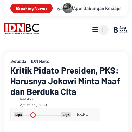
, Ini Kasusnya
Apel Gabungan Kesiapsiagaan Untuk Menangg
Breaking News:
6
Aug
2026
Beranda
IDN News
Kritik Pidato Presiden, PKS:
Harusnya Jokowi Minta Maaf
dan Berduka Cita
Redaksi
Agustus 17, 2021
PRINT
12px
30px