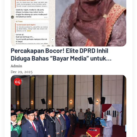
Percakapan Bocor! Elite DPRD Inhil
Diduga Bahas “Bayar Media” untuk
Dukung Kebijakan
Admin
Dec 29, 2025