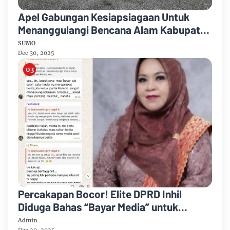
Apel Gabungan Kesiapsiagaan Untuk
Menanggulangi Bencana Alam Kabupaten
Bengkalis
SUMO
Dec 30, 2025
Percakapan Bocor! Elite DPRD Inhil
Diduga Bahas “Bayar Media” untuk
Dukung Kebijakan
Admin