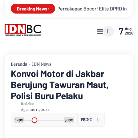
gkalis
Percakapan Bocor! Elite DPRD Inhil Diduga Bahas “B
Breaking News:
7
Aug
2026
Beranda
IDN News
Konvoi Motor di Jakbar
Berujung Tawuran Maut,
Polisi Buru Pelaku
Redaksi
Agustus 11, 2021
PRINT
12px
30px