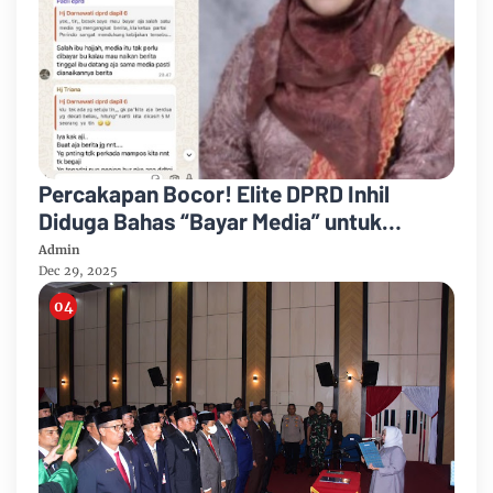
Percakapan Bocor! Elite DPRD Inhil
Diduga Bahas “Bayar Media” untuk
Dukung Kebijakan
Admin
Dec 29, 2025