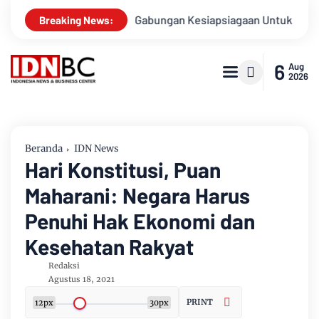
Apel Gabungan Kesiapsiagaan Untuk Menanggulangi Benca
Breaking News:
6
Aug
2026
Beranda
IDN News
Hari Konstitusi, Puan
Maharani: Negara Harus
Penuhi Hak Ekonomi dan
Kesehatan Rakyat
Redaksi
Agustus 18, 2021
PRINT
12px
30px