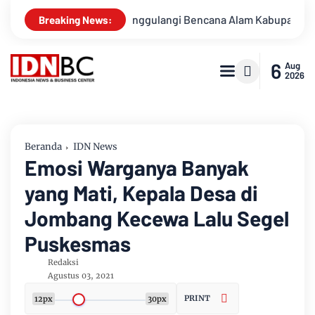
ntuk Menanggulangi Bencana Alam Kabupaten Bengkalis
Per
Breaking News:
6
Aug
2026
Beranda
IDN News
Emosi Warganya Banyak
yang Mati, Kepala Desa di
Jombang Kecewa Lalu Segel
Puskesmas
Redaksi
Agustus 03, 2021
PRINT
12px
30px