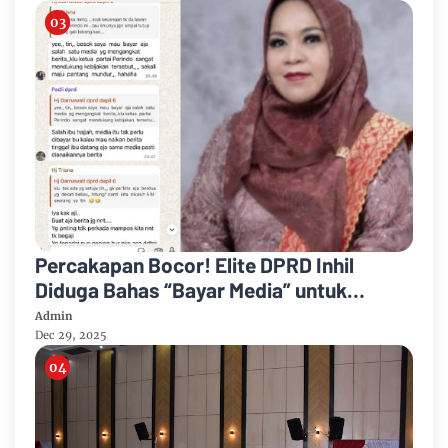
Percakapan Bocor! Elite DPRD Inhil
Diduga Bahas “Bayar Media” untuk
Dukung Kebijakan
Admin
Dec 29, 2025