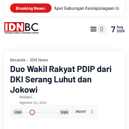
usnya
Apel Gabungan Kesiapsiagaan Untuk Menanggulangi B
Breaking News:
7
Aug
2026
Beranda
IDN News
Duo Wakil Rakyat PDIP dari
DKI Serang Luhut dan
Jokowi
Redaksi
Agustus 03, 2021
PRINT
12px
30px