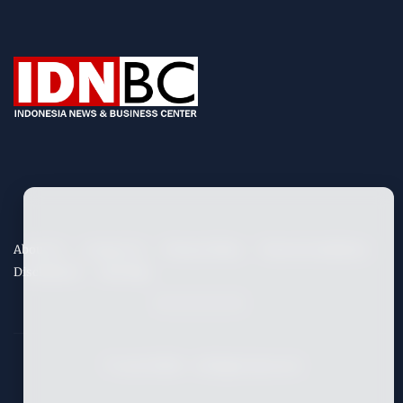
About Us
Contact Us
Privacy Policy
Term & Conditions
Disclaimers
Site Map
©
2026
IDNBC
- All Rights Reserved