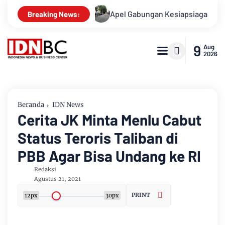
Kasusnya
Apel Gabungan Kesiapsiagaan Untuk Menanggulang
Breaking News:
9
Aug
2026
Beranda
IDN News
Cerita JK Minta Menlu Cabut
Status Teroris Taliban di
PBB Agar Bisa Undang ke RI
Redaksi
Agustus 21, 2021
PRINT
12px
30px