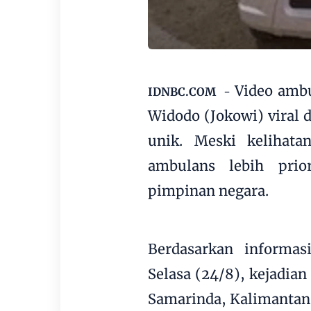
Video
amb
IDNBC.COM
-
Widodo (Jokowi)
viral 
unik. Meski kelihata
ambulans lebih prio
pimpinan negara.
Berdasarkan informa
Selasa (24/8), kejadian 
Samarinda, Kalimantan