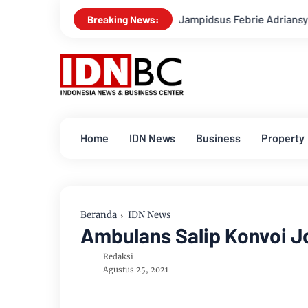
olisi Tetapkan Eks Jampidsus Febrie Adriansyah Jadi Tersangka,
Breaking News:
Home
IDN News
Business
Property
Beranda
IDN News
Ambulans Salip Konvoi J
Redaksi
Agustus 25, 2021