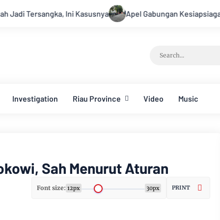
 Ini Kasusnya
Apel Gabungan Kesiapsiagaan Untuk Menangg
Investigation
Riau Province
Video
Music
okowi, Sah Menurut Aturan
Font size:
PRINT
12px
30px