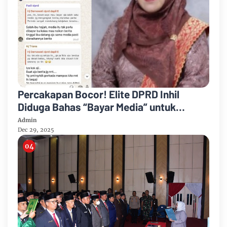
Percakapan Bocor! Elite DPRD Inhil
Diduga Bahas “Bayar Media” untuk
Dukung Kebijakan
Admin
Dec 29, 2025