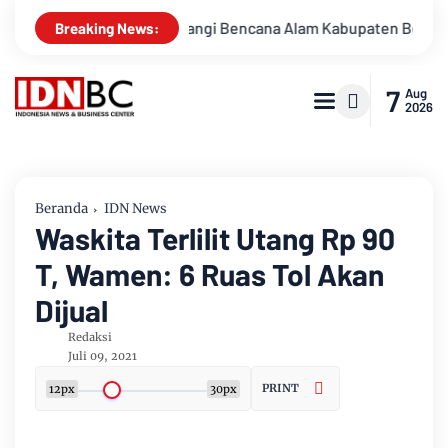
nanggulangi Bencana Alam Kabupaten Bengkalis
Percakapan
Breaking News:
7
Aug
2026
Beranda
IDN News
Waskita Terlilit Utang Rp 90
T, Wamen: 6 Ruas Tol Akan
Dijual
Redaksi
Juli 09, 2021
PRINT
12px
30px