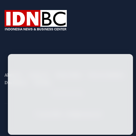
About Us
Contact Us
Privacy Policy
Term & Conditions
Disclaimers
Site Map
©
2026
IDNBC
- All Rights Reserved