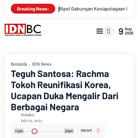
Apel Gabungan Kesiapsiagaan Untuk Menanggulangi Benca
Breaking News:
9
Aug
2026
Beranda
IDN News
Teguh Santosa: Rachma
Tokoh Reunifikasi Korea,
Ucapan Duka Mengalir Dari
Berbagai Negara
Redaksi
Juli 03, 2021
PRINT
12px
30px