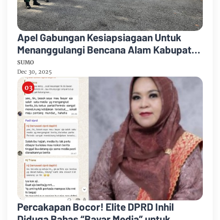
Apel Gabungan Kesiapsiagaan Untuk
Menanggulangi Bencana Alam Kabupaten
Bengkalis
SUMO
Dec 30, 2025
Percakapan Bocor! Elite DPRD Inhil
Diduga Bahas “Bayar Media” untuk