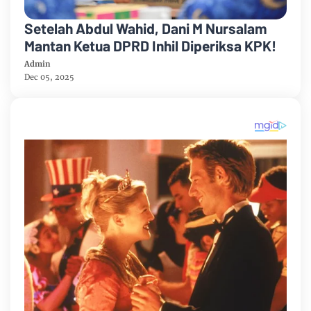
Setelah Abdul Wahid, Dani M Nursalam
Mantan Ketua DPRD Inhil Diperiksa KPK!
Admin
Dec 05, 2025