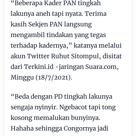
“Beberapa Kader PAN tingkah
lakunya aneh tapi nyata. Terima
kasih Sekjen PAN langsung
mengambil tindakan yang tegas
terhadap kadernya,” katanya melalui
akun Twitter Ruhut Sitompul, disitat
dari Terkini.id -jaringan Suara.com,
Minggu (18/7/2021).
“Beda dengan PD tingkah lakunya
sengaja nyinyir. Ngebacot tapi tong
kosong memalukan bunyinya.
Hahaha sehingga Congornya jadi