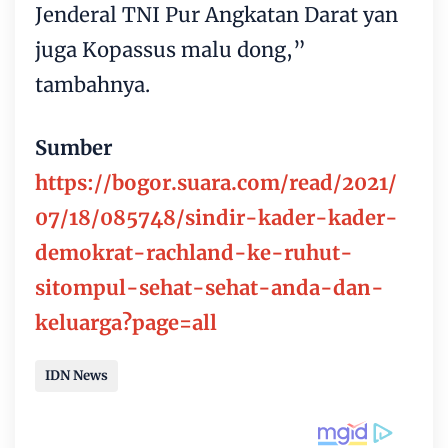
Jenderal TNI Pur Angkatan Darat yan
juga Kopassus malu dong,”
tambahnya.
Sumber
https://bogor.suara.com/read/2021/
07/18/085748/sindir-kader-kader-
demokrat-rachland-ke-ruhut-
sitompul-sehat-sehat-anda-dan-
keluarga?page=all
IDN News