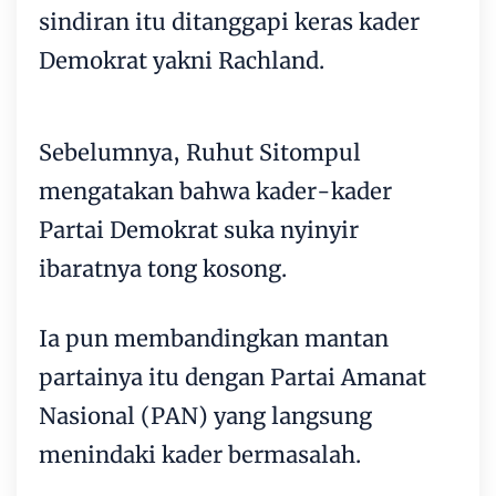
sindiran itu ditanggapi keras kader
Demokrat yakni Rachland.
Sebelumnya, Ruhut Sitompul
mengatakan bahwa kader-kader
Partai Demokrat suka nyinyir
ibaratnya tong kosong.
Ia pun membandingkan mantan
partainya itu dengan Partai Amanat
Nasional (PAN) yang langsung
menindaki kader bermasalah.