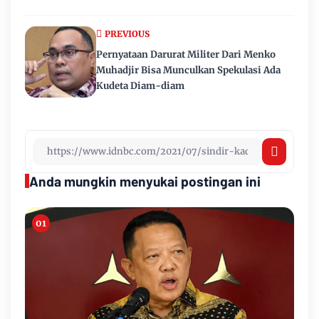
PREVIOUS
Pernyataan Darurat Militer Dari Menko
Muhadjir Bisa Munculkan Spekulasi Ada
Kudeta Diam-diam
Anda mungkin menyukai postingan ini