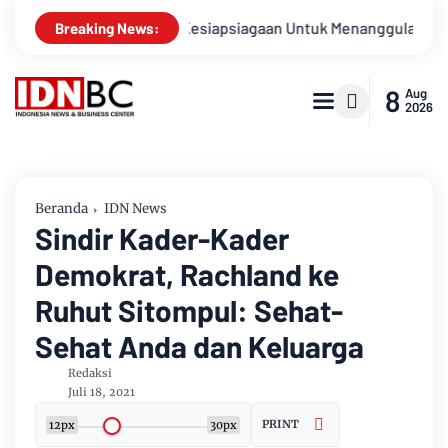
 Gabungan Kesiapsiagaan Untuk Menanggulangi Bencana Alam K
Breaking News:
8
Aug
2026
Beranda
IDN News
Sindir Kader-Kader
Demokrat, Rachland ke
Ruhut Sitompul: Sehat-
Sehat Anda dan Keluarga
Redaksi
Juli 18, 2021
PRINT
12px
30px