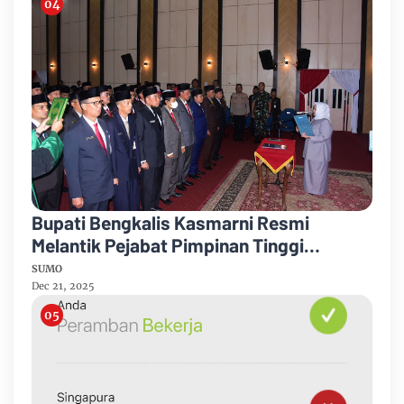
Bupati Bengkalis Kasmarni Resmi
Melantik Pejabat Pimpinan Tinggi
Pratama
SUMO
Dec 21, 2025