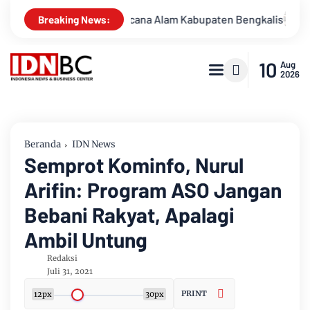
angi Bencana Alam Kabupaten Bengkalis
Percakapan Bocor!
Breaking News:
10
Aug
2026
Beranda
IDN News
Semprot Kominfo, Nurul
Arifin: Program ASO Jangan
Bebani Rakyat, Apalagi
Ambil Untung
Redaksi
Juli 31, 2021
PRINT
12px
30px