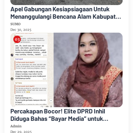
Apel Gabungan Kesiapsiagaan Untuk
Menanggulangi Bencana Alam Kabupaten
Bengkalis
SUMO
Dec 30, 2025
Percakapan Bocor! Elite DPRD Inhil
Diduga Bahas “Bayar Media” untuk
Dukung Kebijakan
Admin
Dec 29, 2025