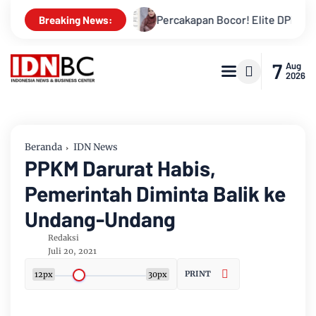
gkalis
Percakapan Bocor! Elite DPRD Inhil Diduga Bahas “B
Breaking News:
7
Aug
2026
Beranda
IDN News
PPKM Darurat Habis,
Pemerintah Diminta Balik ke
Undang-Undang
Redaksi
Juli 20, 2021
PRINT
12px
30px