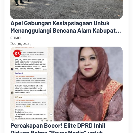
Apel Gabungan Kesiapsiagaan Untuk
Menanggulangi Bencana Alam Kabupaten
Bengkalis
SUMO
Dec 30, 2025
Percakapan Bocor! Elite DPRD Inhil
Diduga Bahas “Bayar Media” untuk