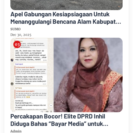
Apel Gabungan Kesiapsiagaan Untuk
Menanggulangi Bencana Alam Kabupaten
Bengkalis
SUMO
Dec 30, 2025
Percakapan Bocor! Elite DPRD Inhil
Diduga Bahas “Bayar Media” untuk
Dukung Kebijakan
Admin