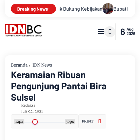
 Media” untuk Dukung Kebijakan
Bupati Bengkalis Kasmarni 
Breaking News:
6
Aug
2026
Beranda
IDN News
Keramaian Ribuan
Pengunjung Pantai Bira
Sulsel
Redaksi
Juli 04, 2021
PRINT
12px
30px