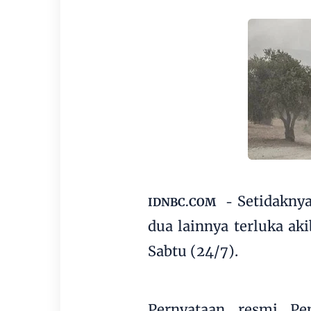
Setidakny
IDNBC.COM -
dua lainnya terluka ak
Sabtu (24/7).
Pernyataan resmi Pe