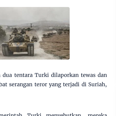
a dua tentara
Turki
dilaporkan tewas dan
ibat serangan
teror
yang terjadi di
Suriah
,
merintah Turki menyebutkan, mereka