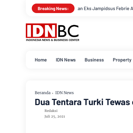
Polisi Tetapkan Eks Jampidsus Febrie Adriansyah Jadi Ter
Breaking News:
Home
IDN News
Business
Property
Beranda
IDN News
Dua Tentara Turki Tewas 
Redaksi
Juli 25, 2021