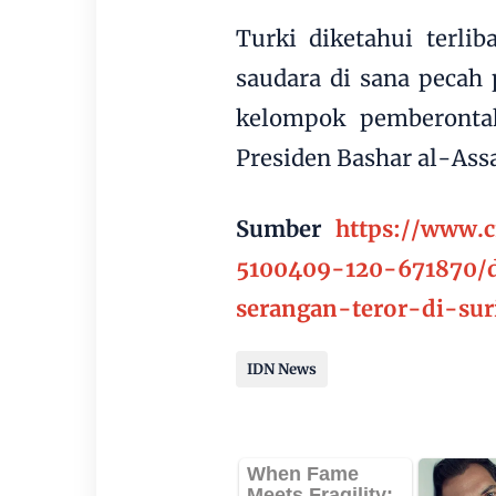
Turki diketahui terlib
saudara di sana pecah 
kelompok pemberonta
Presiden Bashar al-Ass
Sumber
https://www.
5100409-120-671870/d
serangan-teror-di-su
IDN News