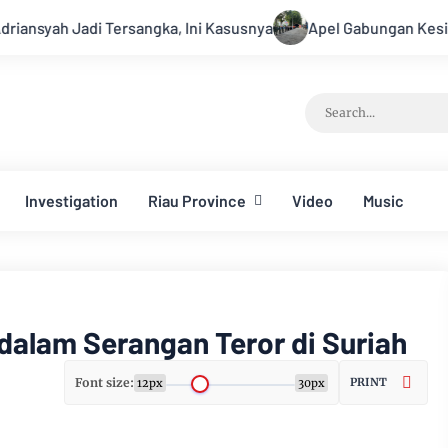
sangka, Ini Kasusnya
Apel Gabungan Kesiapsiagaan Untuk M
Investigation
Riau Province
Video
Music
dalam Serangan Teror di Suriah
Font size:
PRINT
12px
30px