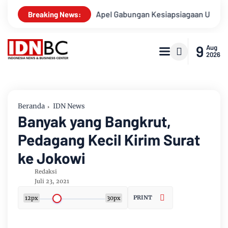
usnya
Apel Gabungan Kesiapsiagaan Untuk Menanggulangi B
Breaking News:
9
Aug
2026
Beranda
IDN News
Banyak yang Bangkrut,
Pedagang Kecil Kirim Surat
ke Jokowi
Redaksi
Juli 23, 2021
PRINT
12px
30px