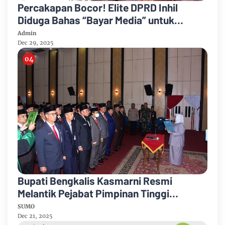
Percakapan Bocor! Elite DPRD Inhil
Diduga Bahas “Bayar Media” untuk
Dukung Kebijakan
Admin
Dec 29, 2025
Bupati Bengkalis Kasmarni Resmi
Melantik Pejabat Pimpinan Tinggi
Pratama
SUMO
Dec 21, 2025