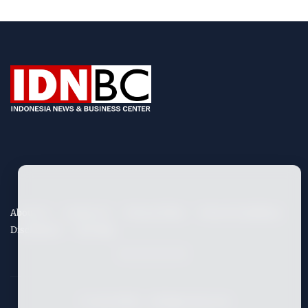
About Us
Contact Us
Privacy Policy
Term & Conditions
Disclaimers
Site Map
©
2026
IDNBC
- All Rights Reserved