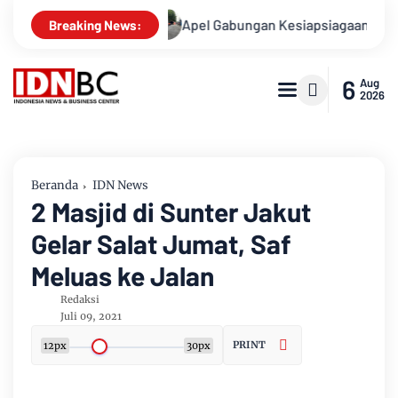
Kasusnya
Apel Gabungan Kesiapsiagaan Untuk Menanggulang
Breaking News:
6
Aug
2026
Beranda
IDN News
2 Masjid di Sunter Jakut
Gelar Salat Jumat, Saf
Meluas ke Jalan
Redaksi
Juli 09, 2021
PRINT
12px
30px