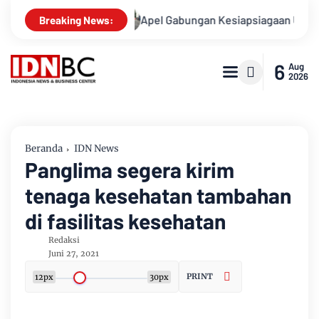
Kasusnya
Apel Gabungan Kesiapsiagaan Untuk Menanggulang
Breaking News:
6
Aug
2026
Beranda
IDN News
Panglima segera kirim
tenaga kesehatan tambahan
di fasilitas kesehatan
Redaksi
Juni 27, 2021
PRINT
12px
30px