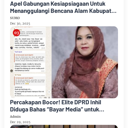
Apel Gabungan Kesiapsiagaan Untuk
Menanggulangi Bencana Alam Kabupaten
Bengkalis
SUMO
Dec 30, 2025
Percakapan Bocor! Elite DPRD Inhil
Diduga Bahas “Bayar Media” untuk
Dukung Kebijakan
Admin
Dec 29, 2025