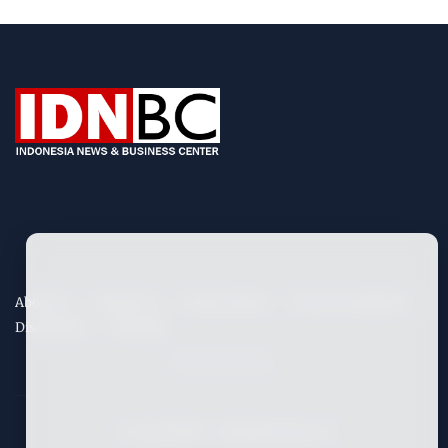
About Us
Contact Us
Privacy Policy
Term & Conditions
Disclaimers
Site Map
©
2026
IDNBC
- All Rights Reserved