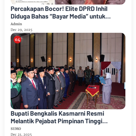
Percakapan Bocor! Elite DPRD Inhil
Diduga Bahas “Bayar Media” untuk
Dukung Kebijakan
Admin
Dec 29, 2025
Bupati Bengkalis Kasmarni Resmi
Melantik Pejabat Pimpinan Tinggi
Pratama
SUMO
Dec 21, 2025