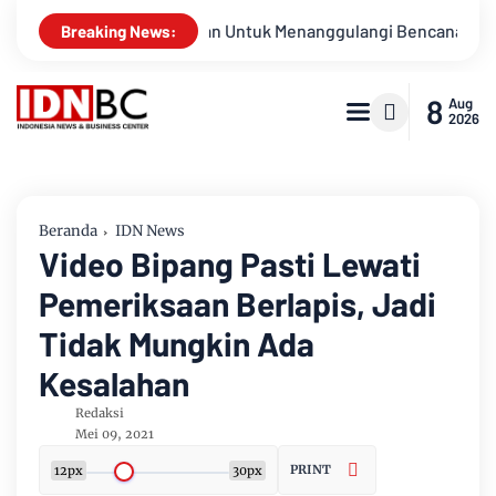
esiapsiagaan Untuk Menanggulangi Bencana Alam Kabupaten Be
Breaking News:
8
Aug
2026
Beranda
IDN News
Video Bipang Pasti Lewati
Pemeriksaan Berlapis, Jadi
Tidak Mungkin Ada
Kesalahan
Redaksi
Mei 09, 2021
PRINT
12px
30px