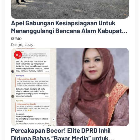
Apel Gabungan Kesiapsiagaan Untuk
Menanggulangi Bencana Alam Kabupaten
Bengkalis
SUMO
Dec 30, 2025
Percakapan Bocor! Elite DPRD Inhil
Diduga Bahas “Bayar Media” untuk