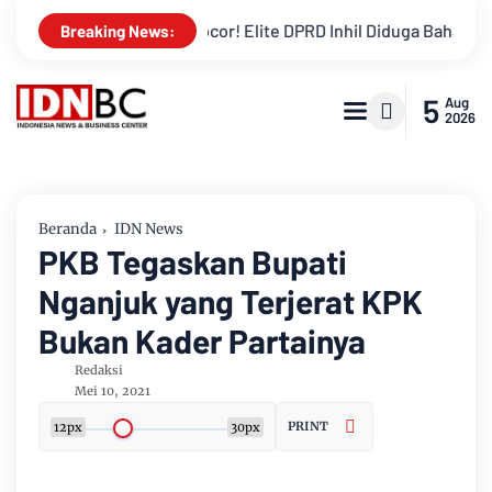
apan Bocor! Elite DPRD Inhil Diduga Bahas “Bayar Media” untuk 
Breaking News:
5
Aug
2026
Beranda
IDN News
PKB Tegaskan Bupati
Nganjuk yang Terjerat KPK
Bukan Kader Partainya
Redaksi
Mei 10, 2021
PRINT
12px
30px