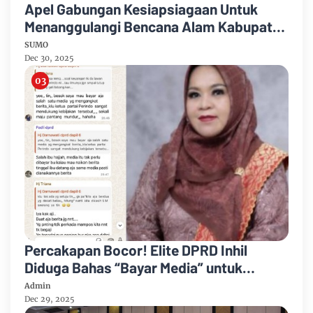
Apel Gabungan Kesiapsiagaan Untuk
Menanggulangi Bencana Alam Kabupaten
Bengkalis
SUMO
Dec 30, 2025
Percakapan Bocor! Elite DPRD Inhil
Diduga Bahas “Bayar Media” untuk
Dukung Kebijakan
Admin
Dec 29, 2025