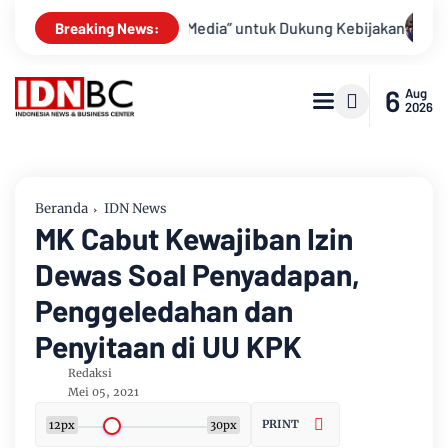
as “Bayar Media” untuk Dukung Kebijakan
Bupati Bengkalis K
Breaking News:
6
Aug
2026
Beranda
IDN News
MK Cabut Kewajiban Izin
Dewas Soal Penyadapan,
Penggeledahan dan
Penyitaan di UU KPK
Redaksi
Mei 05, 2021
PRINT
12px
30px