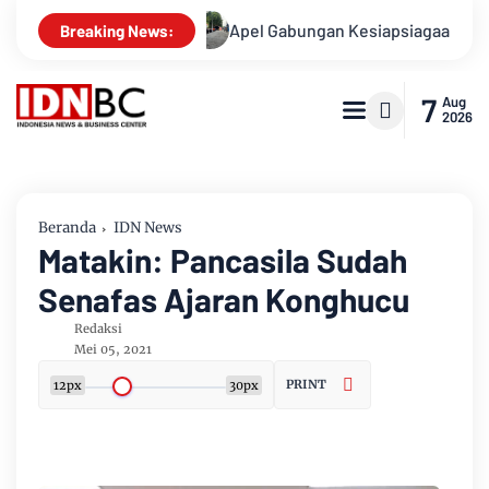
usnya
Apel Gabungan Kesiapsiagaan Untuk Menanggulangi B
Breaking News:
7
Aug
2026
Beranda
IDN News
Matakin: Pancasila Sudah
Senafas Ajaran Konghucu
Redaksi
Mei 05, 2021
PRINT
12px
30px