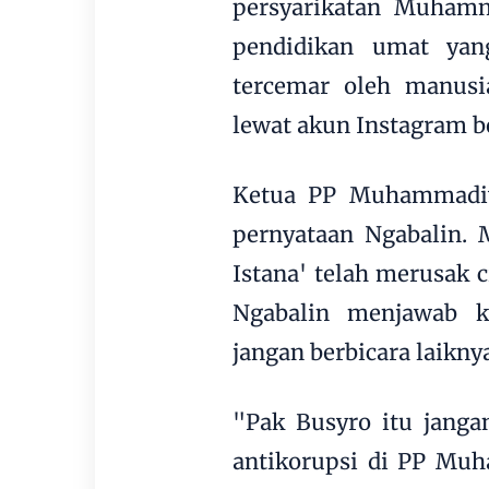
persyarikatan Muhamm
pendidikan umat yan
tercemar oleh manusia
lewat akun Instagram b
Ketua PP Muhammadiy
pernyataan Ngabalin. 
Istana' telah merusak c
Ngabalin menjawab k
jangan berbicara laikny
"Pak Busyro itu janga
antikorupsi di PP Mu