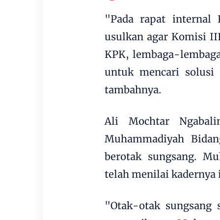
"Pada rapat internal 
usulkan agar Komisi I
KPK, lembaga-lembaga t
untuk mencari solusi 
tambahnya.
Ali Mochtar Ngabal
Muhammadiyah Bida
berotak sungsang. M
telah menilai kadernya i
"Otak-otak sungsang 