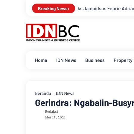
Polisi Tetapkan Eks Jampidsus Febrie Adriansyah Jadi Tersan
Breaking News:
Home
IDN News
Business
Property
Beranda
IDN News
Gerindra: Ngabalin-Busy
Redaksi
Mei 15, 2021