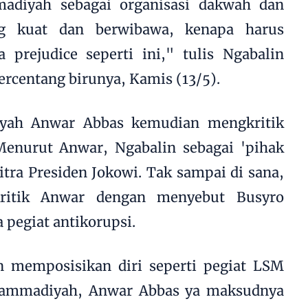
adiyah sebagai organisasi dakwah dan
g kuat dan berwibawa, kenapa harus
 prejudice seperti ini," tulis Ngabalin
ercentang birunya, Kamis (13/5).
ah Anwar Abbas kemudian mengkritik
Menurut Anwar, Ngabalin sebagai 'pihak
itra Presiden Jokowi. Tak sampai di sana,
ritik Anwar dengan menyebut Busyro
a pegiat antikorupsi.
n memposisikan diri seperti pegiat LSM
hammadiyah, Anwar Abbas ya maksudnya