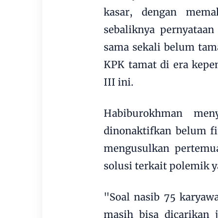
kasar, dengan memak
sebaliknya pernyataan
sama sekali belum tama
KPK tamat di era kepe
III ini.
Habiburokhman men
dinonaktifkan belum fi
mengusulkan pertemu
solusi terkait polemik y
"Soal nasib 75 karyaw
masih bisa dicarikan 