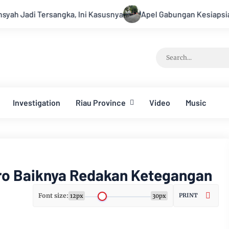
gka, Ini Kasusnya
Apel Gabungan Kesiapsiagaan Untuk Men
Investigation
Riau Province
Video
Music
ro Baiknya Redakan Ketegangan
Font size:
PRINT
12px
30px