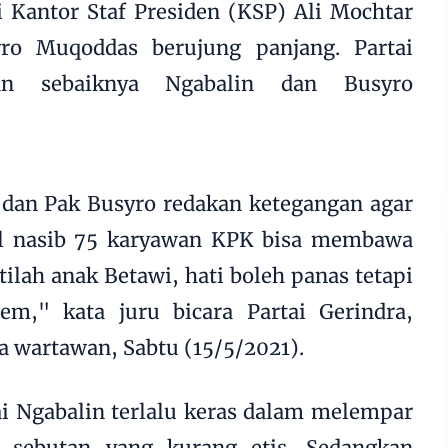
 Kantor Staf Presiden (KSP) Ali Mochtar
ro Muqoddas berujung panjang. Partai
an sebaiknya Ngabalin dan Busyro
 dan Pak Busyro redakan ketegangan agar
oal nasib 75 karyawan KPK bisa membawa
tilah anak Betawi, hati boleh panas tetapi
em," kata juru bicara Partai Gerindra,
 wartawan, Sabtu (15/5/2021).
 Ngabalin terlalu keras dalam melempar
n sebutan yang kurang etis. Sedangkan