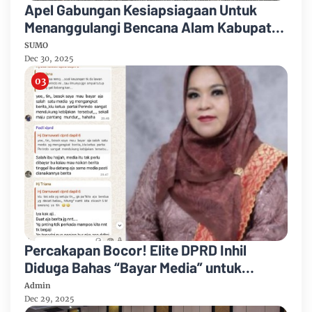
Apel Gabungan Kesiapsiagaan Untuk
Menanggulangi Bencana Alam Kabupaten
Bengkalis
SUMO
Dec 30, 2025
Percakapan Bocor! Elite DPRD Inhil
Diduga Bahas “Bayar Media” untuk
Dukung Kebijakan
Admin
Dec 29, 2025