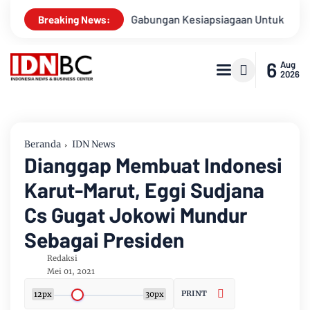
a
Apel Gabungan Kesiapsiagaan Untuk Menanggulangi Benca
Breaking News:
6
Aug
2026
Beranda
IDN News
Dianggap Membuat Indonesi
Karut-Marut, Eggi Sudjana
Cs Gugat Jokowi Mundur
Sebagai Presiden
Redaksi
Mei 01, 2021
PRINT
12px
30px