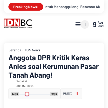
siagaan Untuk Menanggulangi Bencana Alam Kabupaten Bengkal
Breaking News:
9
Aug
2026
Beranda
IDN News
Anggota DPR Kritik Keras
Anies soal Kerumunan Pasar
Tanah Abang!
Redaksi
Mei 02, 2021
PRINT
12px
30px