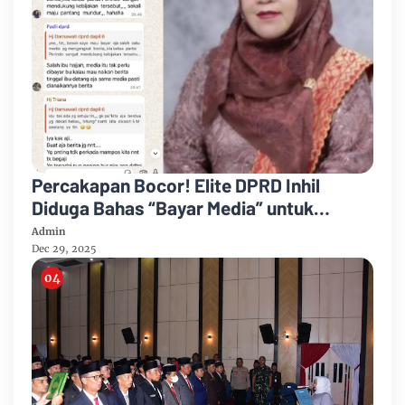
Percakapan Bocor! Elite DPRD Inhil
Diduga Bahas “Bayar Media” untuk
Dukung Kebijakan
Admin
Dec 29, 2025