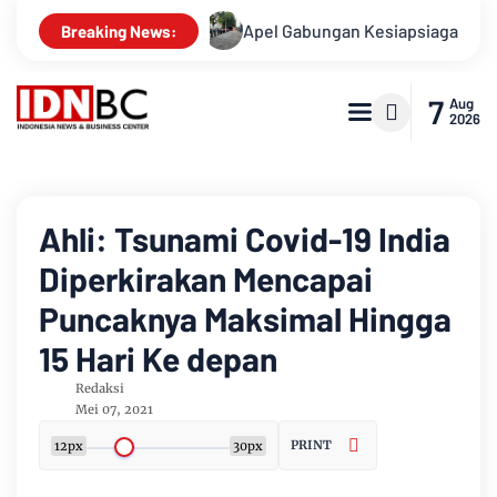
ka, Ini Kasusnya
Apel Gabungan Kesiapsiagaan Untuk Mena
Breaking News:
7
Aug
2026
Ahli: Tsunami Covid-19 India
Diperkirakan Mencapai
Puncaknya Maksimal Hingga
15 Hari Ke depan
Redaksi
Mei 07, 2021
PRINT
12px
30px