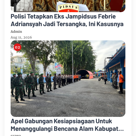
Polisi Tetapkan Eks Jampidsus Febrie
Adriansyah Jadi Tersangka, Ini Kasusnya
Admin
Aug 11, 2026
Apel Gabungan Kesiapsiagaan Untuk
Menanggulangi Bencana Alam Kabupaten
Bengkalis