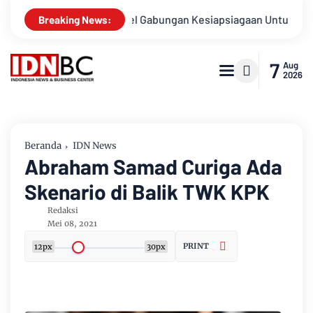
a
Apel Gabungan Kesiapsiagaan Untuk Menanggulangi Benc
Breaking News:
7
Aug
2026
Beranda
IDN News
Abraham Samad Curiga Ada
Skenario di Balik TWK KPK
Redaksi
Mei 08, 2021
PRINT
12px
30px