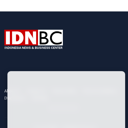
About Us
Contact Us
Privacy Policy
Term & Conditions
Disclaimers
Site Map
©
2026
IDNBC
- All Rights Reserved