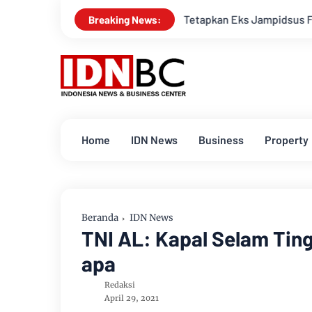
Polisi Tetapkan Eks Jampidsus Febrie Adriansyah J
Breaking News:
Home
IDN News
Business
Property
Beranda
IDN News
TNI AL: Kapal Selam Ting
apa
Redaksi
April 29, 2021