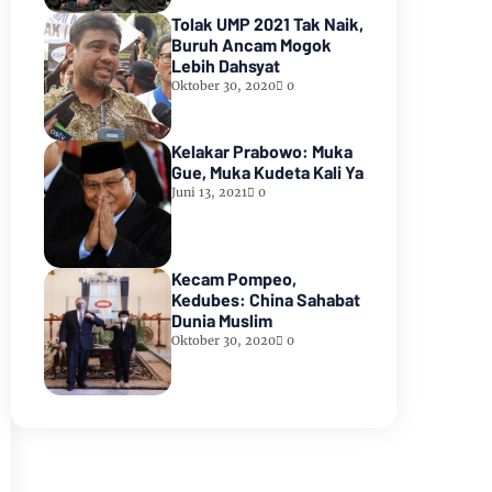
Tolak UMP 2021 Tak Naik,
Buruh Ancam Mogok
Lebih Dahsyat
Oktober 30, 2020
0
Kelakar Prabowo: Muka
Gue, Muka Kudeta Kali Ya
Juni 13, 2021
0
Kecam Pompeo,
Kedubes: China Sahabat
Dunia Muslim
Oktober 30, 2020
0