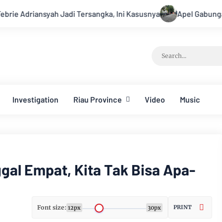
adi Tersangka, Ini Kasusnya
Apel Gabungan Kesiapsiagaan 
Investigation
Riau Province
Video
Music
gal Empat, Kita Tak Bisa Apa-
Font size:
PRINT
12px
30px