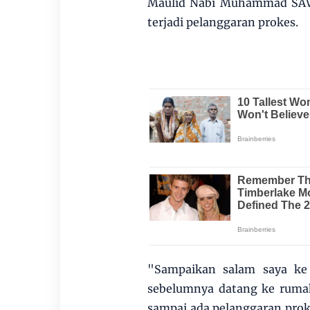
Maulid Nabi Muhammad SAW 
terjadi pelanggaran prokes.
"Sampaikan salam saya ke 
sebelumnya datang ke ruma
sampai ada pelanggaran proke