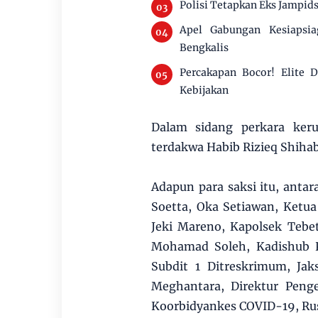
Polisi Tetapkan Eks Jampids
Apel Gabungan Kesiapsi
Bengkalis
Percakapan Bocor! Elite
Kebijakan
Dalam sidang perkara ke
terdakwa Habib Rizieq Shihab 
Adapun para saksi itu, antar
Soetta, Oka Setiawan, Ketu
Jeki Mareno, Kapolsek Tebet
Mohamad Soleh, Kadishub Pr
Subdit 1 Ditreskrimum, Jak
Meghantara, Direktur Peng
Koorbidyankes COVID-19, Rus