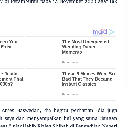
di Petamburan pada 14 November 2020 agar tak
Anies Baswedan, dia begitu perhatian, dia juga
h saya dan menyampaikan hal yang sama (jangan
s)," ujar Habib Rizieq Shihab di Pengadilan Negeri