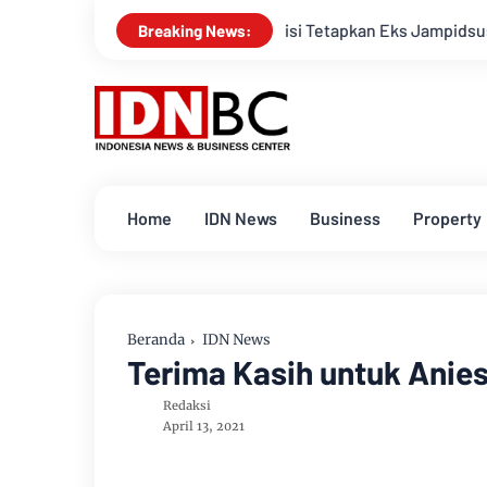
Polisi Tetapkan Eks Jampidsus Febrie Adriansyah Ja
Breaking News:
Home
IDN News
Business
Property
Beranda
IDN News
Terima Kasih untuk Anie
Redaksi
April 13, 2021