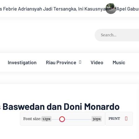
di Tersangka, Ini Kasusnya
Apel Gabungan Kesiapsiagaan U
Investigation
Riau Province
Video
Music
s Baswedan dan Doni Monardo
Font size:
PRINT
12px
30px