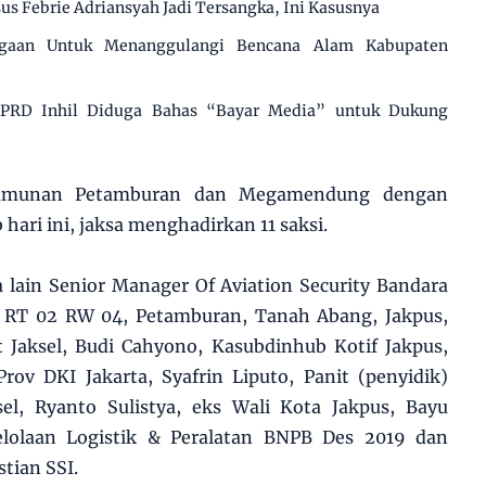
us Febrie Adriansyah Jadi Tersangka, Ini Kasusnya
agaan Untuk Menanggulangi Bencana Alam Kabupaten
 DPRD Inhil Diduga Bahas “Bayar Media” untuk Dukung
rumunan Petamburan dan Megamendung dengan
hari ini, jaksa menghadirkan 11 saksi.
a lain Senior Manager Of Aviation Security Bandara
a RT 02 RW 04, Petamburan, Tanah Abang, Jakpus,
 Jaksel, Budi Cahyono, Kasubdinhub Kotif Jakpus,
ov DKI Jakarta, Syafrin Liputo, Panit (penyidik)
sel, Ryanto Sulistya, eks Wali Kota Jakpus, Bayu
elolaan Logistik & Peralatan BNPB Des 2019 dan
tian SSI.