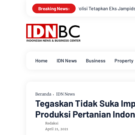
Polisi Tetapkan Eks Jampidsus Febrie Adriansya
Breaking News:
Home
IDN News
Business
Property
Beranda
IDN News
Tegaskan Tidak Suka Imp
Produksi Pertanian Indo
Redaksi
April 21, 2021