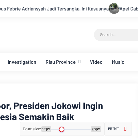
h Jadi Tersangka, Ini Kasusnya
Apel Gabungan Kesiapsiagaa
Investigation
Riau Province
Video
Music
or, Presiden Jokowi Ingin
nesia Semakin Baik
Font size:
PRINT
12px
30px